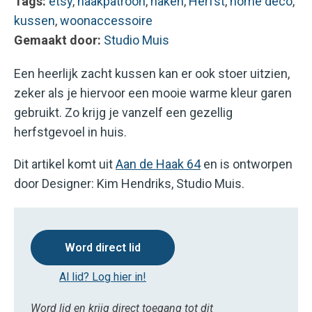
Tags:
etsy
,
haakpatroon
,
haken
,
Herfst
,
home deco
,
kussen
,
woonaccessoire
Gemaakt door:
Studio Muis
Een heerlijk zacht kussen kan er ook stoer uitzien,
zeker als je hiervoor een mooie warme kleur garen
gebruikt. Zo krijg je vanzelf een gezellig
herfstgevoel in huis.
Dit artikel komt uit
Aan de Haak 64
en is ontworpen
door Designer: Kim Hendriks, Studio Muis.
Word direct lid
Al lid? Log hier in!
Word lid en krijg direct toegang tot dit