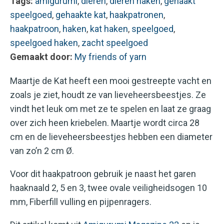
Tags:
amigurumi
,
dieren
,
dieren haken
,
gehaakt
speelgoed
,
gehaakte kat
,
haakpatronen
,
haakpatroon
,
haken
,
kat haken
,
speelgoed
,
speelgoed haken
,
zacht speelgoed
Gemaakt door:
My friends of yarn
Maartje de Kat heeft een mooi gestreepte vacht en
zoals je ziet, houdt ze van lieveheersbeestjes. Ze
vindt het leuk om met ze te spelen en laat ze graag
over zich heen kriebelen. Maartje wordt circa 28
cm en de lieveheersbeestjes hebben een diameter
van zo’n 2 cm Ø.
Voor dit haakpatroon gebruik je naast het garen
haaknaald 2, 5 en 3, twee ovale veiligheidsogen 10
mm, Fiberfill vulling en pijpenragers.