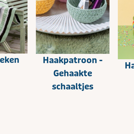
eken
Haakpatroon -
Ha
Gehaakte
schaaltjes