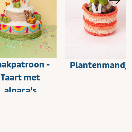
akpatroon -
Plantenmandj
Taart met
alpaca's