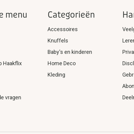
e menu
Categorieën
Ha
Accessoires
Veel
Knuffels
Lere
Baby's en kinderen
Priv
p Haakflix
Home Deco
Disc
Kleding
Gebr
Abo
de vragen
Deel