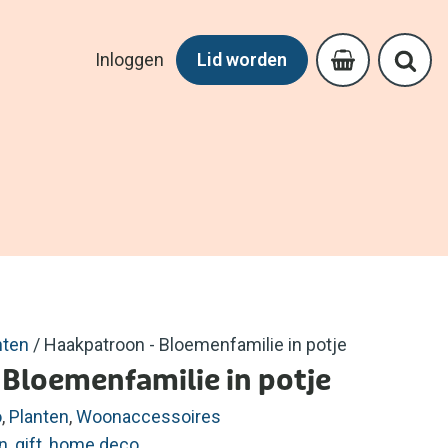
Inloggen
Lid worden
nten
/ Haakpatroon - Bloemenfamilie in potje
Bloemenfamilie in potje
o
,
Planten
,
Woonaccessoires
n
,
gift
,
home deco