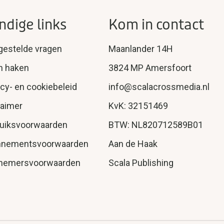
ndige links
Kom in contact
gestelde vragen
Maanlander 14H
n haken
3824 MP Amersfoort
acy- en cookiebeleid
info@scalacrossmedia.nl
laimer
KvK: 32151469
uiksvoorwaarden
BTW: NL820712589B01
nnementsvoorwaarden
Aan de Haak
nemersvoorwaarden
Scala Publishing