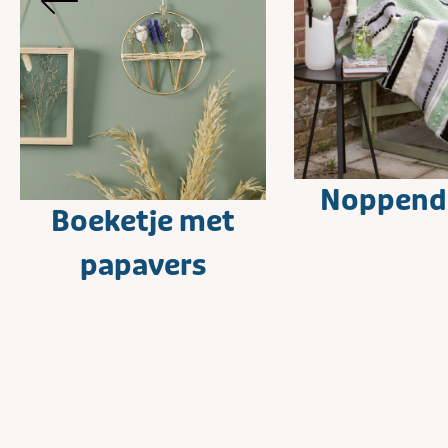
Noppend
Boeketje met
papavers