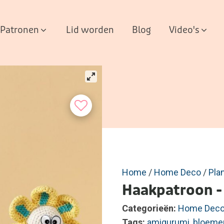
Patronen
Lid worden
Blog
Video's
Home
/
Home Deco
/
Pla
Haakpatroon - 
Categorieën:
Home Dec
Tags:
amigurumi
,
bloeme