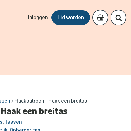
Inloggen
Lid worden
ssen
/ Haakpatroon - Haak een breitas
Haak een breitas
s
,
Tassen
rijk
,
Opberger
,
tas