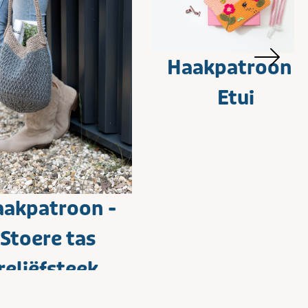
Haakpatroon -
Etui
akpatroon -
Stoere tas
reliëfsteek