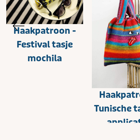
Haakpatroon -
Festival tasje
mochila
Haakpatr
Tunische t
applica