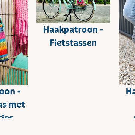
Haakpatroon -
Fietstassen
oon -
Ha
as met
ties