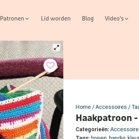
Patronen
Lid worden
Blog
Video's
Home
/
Accessoires
/
Ta
Haakpatroon - 
Categorieën:
Accessoire
Tags:
breien
,
handig
,
kleur