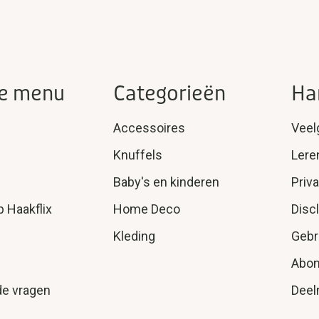
e menu
Categorieën
Ha
Accessoires
Veel
Knuffels
Lere
Baby's en kinderen
Priv
p Haakflix
Home Deco
Disc
Kleding
Gebr
Abo
de vragen
Deel