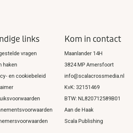
ndige links
Kom in contact
gestelde vragen
Maanlander 14H
n haken
3824 MP Amersfoort
acy- en cookiebeleid
info@scalacrossmedia.nl
laimer
KvK: 32151469
uiksvoorwaarden
BTW: NL820712589B01
nnementsvoorwaarden
Aan de Haak
nemersvoorwaarden
Scala Publishing