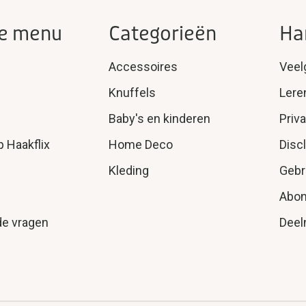
e menu
Categorieën
Ha
Accessoires
Veel
Knuffels
Lere
Baby's en kinderen
Priv
p Haakflix
Home Deco
Disc
Kleding
Gebr
Abo
de vragen
Deel