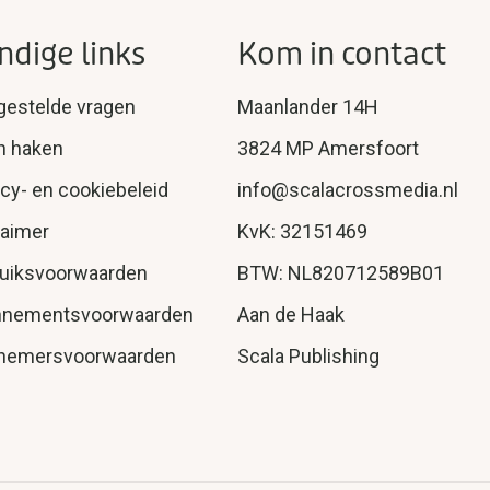
ndige links
Kom in contact
gestelde vragen
Maanlander 14H
n haken
3824 MP Amersfoort
acy- en cookiebeleid
info@scalacrossmedia.nl
laimer
KvK: 32151469
uiksvoorwaarden
BTW: NL820712589B01
nnementsvoorwaarden
Aan de Haak
nemersvoorwaarden
Scala Publishing