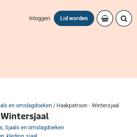
Inloggen
Lid worden
aals en omslagdoeken
/ Haakpatroon - Wintersjaal
Wintersjaal
s
,
Sjaals en omslagdoeken
on
,
kleding
,
sjaal