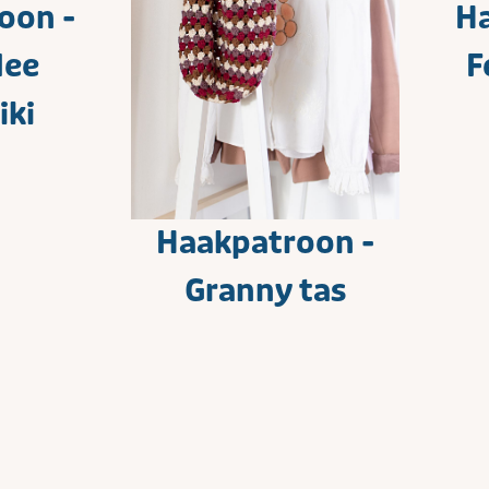
oon -
Ha
dee
F
iki
Haakpatroon -
Granny tas