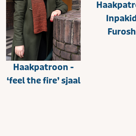
Haakpatr
Inpaki
Furosh
Haakpatroon -
‘feel the fire’ sjaal