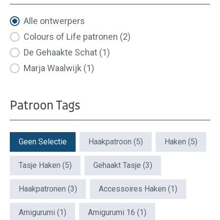
Ontwerpers
Alle ontwerpers
Colours of Life patronen
(2)
De Gehaakte Schat
(1)
Marja Waalwijk
(1)
Patroon Tags
Patroon Tags
Geen Selectie
Haakpatroon
(5)
Haken
(5)
Tasje Haken
(5)
Gehaakt Tasje
(3)
Haakpatronen
(3)
Accessoires Haken
(1)
Amigurumi
(1)
Amigurumi 16
(1)