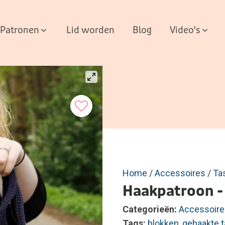
Patronen
Lid worden
Blog
Video's
Home
/
Accessoires
/
Ta
Haakpatroon -
Categorieën:
Accessoire
Tags:
blokken
,
gehaakte t