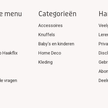
e menu
Categorieën
Ha
Accessoires
Veel
Knuffels
Lere
Baby's en kinderen
Priv
p Haakflix
Home Deco
Disc
Kleding
Gebr
Abo
de vragen
Deel