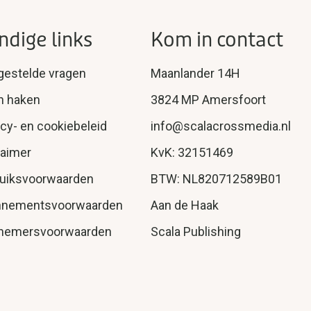
ndige links
Kom in contact
gestelde vragen
Maanlander 14H
n haken
3824 MP Amersfoort
acy- en cookiebeleid
info@scalacrossmedia.nl
laimer
KvK: 32151469
uiksvoorwaarden
BTW: NL820712589B01
nnementsvoorwaarden
Aan de Haak
nemersvoorwaarden
Scala Publishing