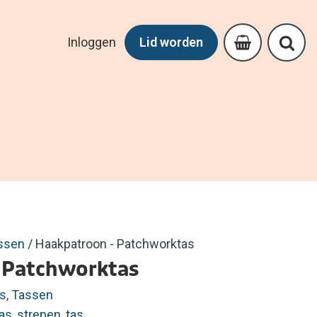
Inloggen
Lid worden
ssen
/ Haakpatroon - Patchworktas
 Patchworktas
s
,
Tassen
as
,
strepen
,
tas