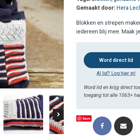
Gemaakt door:
Hera Lec
Blokken en strepen maken 
iedereen blij mee. Maak j
Word direct lid
Al lid? Log hier in!
Word lid en krijg direct to
toegang tot alle 1063+ h
Save