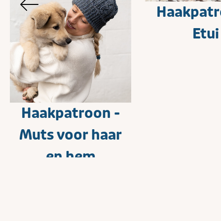
Haakpatr
Etui
Haakpatroon -
Muts voor haar
en hem