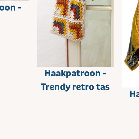
oon -
Haakpatroon -
Trendy retro tas
Ha
Mod