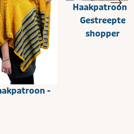
Haakpatroon -
Gestreepte
shopper
akpatroon -
ieuze poncho