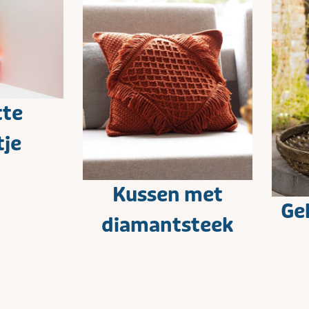
tte
tje
Kussen met
Ge
diamantsteek