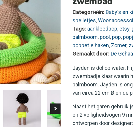
zwembad
Categorieën:
Baby's en k
spelletjes
,
Woonaccessoi
Tags:
aankleedpop
,
etsy
,
palmboom
,
pool
,
pop
,
pop
poppetje haken
,
Zomer
,
z
Gemaakt door:
De Gehaa
Jayden is dol op water. Hi
zwembadje klaar waarin hi
palmboom. Jayden is ong
van circa 22 cm Ø en de 
Naast het garen gebruik je 
en 2 veiligheidsogen 9 mm 
ontworpen door designer: 