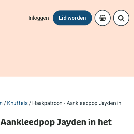
Inloggen
Lid worden
en
/
Knuffels
/ Haakpatroon - Aankleedpop Jayden in
 Aankleedpop Jayden in het