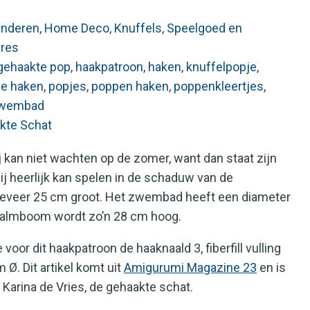
inderen
,
Home Deco
,
Knuffels
,
Speelgoed en
res
gehaakte pop
,
haakpatroon
,
haken
,
knuffelpopje
,
je haken
,
popjes
,
poppen haken
,
poppenkleertjes
,
wembad
kte Schat
j kan niet wachten op de zomer, want dan staat zijn
j heerlijk kan spelen in de schaduw van de
eveer 25 cm groot. Het zwembad heeft een diameter
palmboom wordt zo’n 28 cm hoog.
voor dit haakpatroon de haaknaald 3, fiberfill vulling
Ø. Dit artikel komt uit
Amigurumi Magazine 23
en is
Karina de Vries, de gehaakte schat.