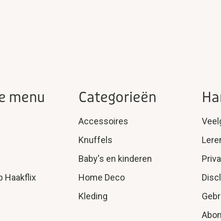
e menu
Categorieën
Ha
Accessoires
Veel
Knuffels
Lere
Baby's en kinderen
Priv
p Haakflix
Home Deco
Disc
Kleding
Gebr
Abo