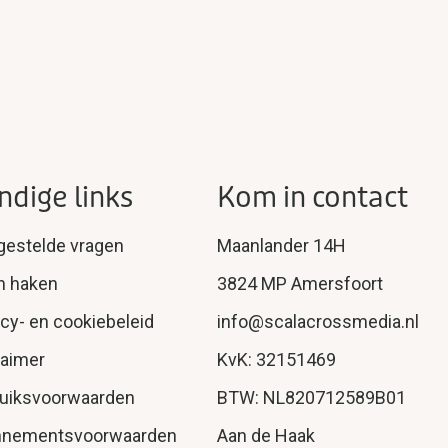
ndige links
Kom in contact
gestelde vragen
Maanlander 14H
n haken
3824 MP Amersfoort
acy- en cookiebeleid
info@scalacrossmedia.nl
laimer
KvK: 32151469
uiksvoorwaarden
BTW: NL820712589B01
nnementsvoorwaarden
Aan de Haak