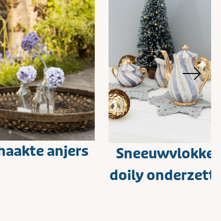
haakte anjers
Sneeuwvlokke
doily onderzett