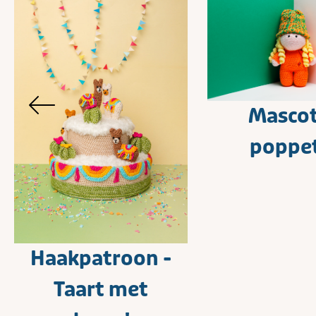
Masco
poppe
Haakpatroon -
Taart met