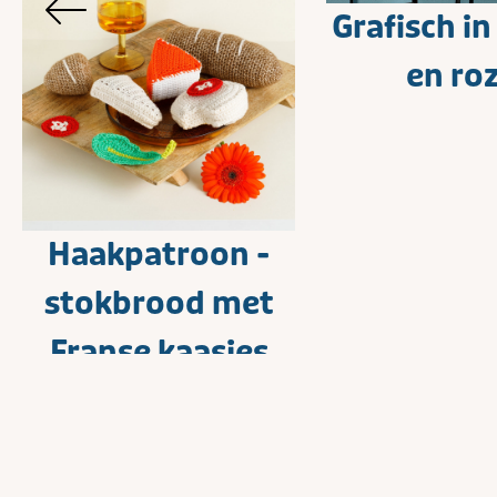
Grafisch i
en ro
Haakpatroon -
stokbrood met
Franse kaasjes