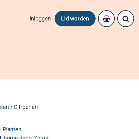
Inloggen
Lid worden
nten
/ Citroenen
o
,
Planten
t
,
home deco
,
Zomer