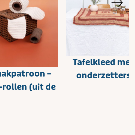
Tafelkleed met
akpatroon –
onderzetters
rollen (uit de
nkelserie XL)