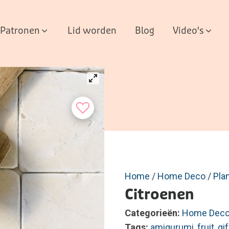
Patronen
Lid worden
Blog
Video's
Home
/
Home Deco
/
Pla
Citroenen
Categorieën:
Home Dec
Tags:
amigurumi
,
fruit
,
gif