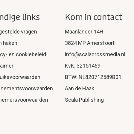
ndige links
Kom in contact
gestelde vragen
Maanlander 14H
n haken
3824 MP Amersfoort
acy- en cookiebeleid
info@scalacrossmedia.nl
laimer
KvK: 32151469
uiksvoorwaarden
BTW: NL820712589B01
nnementsvoorwaarden
Aan de Haak
nemersvoorwaarden
Scala Publishing