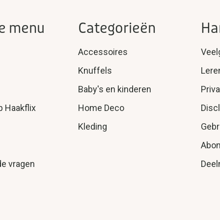
e menu
Categorieën
Ha
Accessoires
Veel
Knuffels
Lere
Baby's en kinderen
Priv
p Haakflix
Home Deco
Disc
Kleding
Gebr
Abo
de vragen
Deel