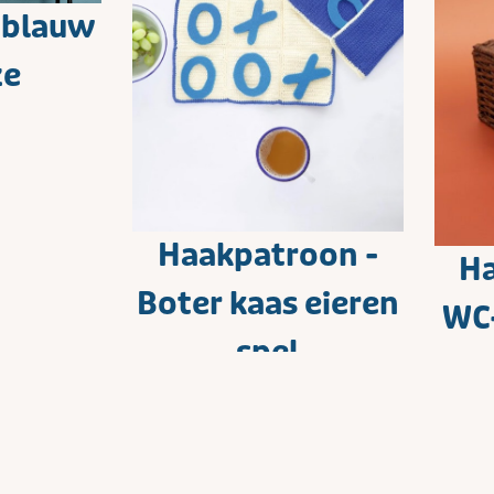
n blauw
ze
Haakpatroon -
Ha
Boter kaas eieren
WC-
spel
Wi