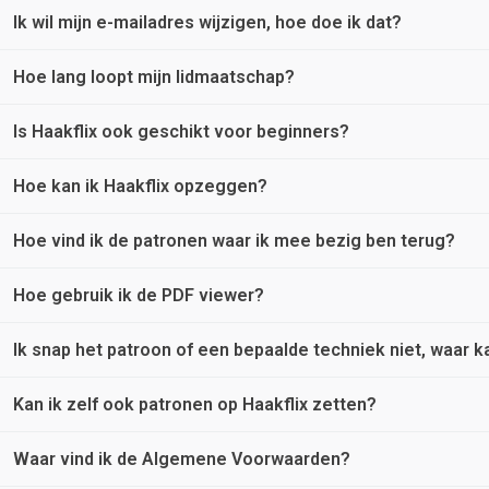
Ik wil mijn e-mailadres wijzigen, hoe doe ik dat?
Ga naar de
inlogpagina
en klik vervolgens op wachtwoord verget
e-mail om je wachtwoord opnieuw in te stellen.
Hoe lang loopt mijn lidmaatschap?
Log in
met je aanmeldgegevens. Ga naar Accountgegevens om he
Is Haakflix ook geschikt voor beginners?
Je kunt een jaar lang gebruik maken van onze service! Daarna 
Hoe kan ik Haakflix opzeggen?
Jazeker, de patronen op Haakflix variëren van simpel tot uitdag
Hoe vind ik de patronen waar ik mee bezig ben terug?
Haakflix is flexibel. Er zijn geen omslachtige contracten en g
wordt gezet. Je hebt nog toegang tot Haakflix totdat je lopend
Hoe gebruik ik de PDF viewer?
Bij ieder patroon zie je een hartje rechts bovenin de afbeelding
favorieten-pagina
.
Ik snap het patroon of een bepaalde techniek niet, waar k
Zoek het patroon op dat je wilt bekijken. Klik vervolgens op de 
Kan ik zelf ook patronen op Haakflix zetten?
Neem contact met ons op via het contactformulier onderaan de
Hieronder wat tips over de viewer:
Waar vind ik de Algemene Voorwaarden?
Maak je zelf haakpatronen en wil je deze op Haakflix zetten? N