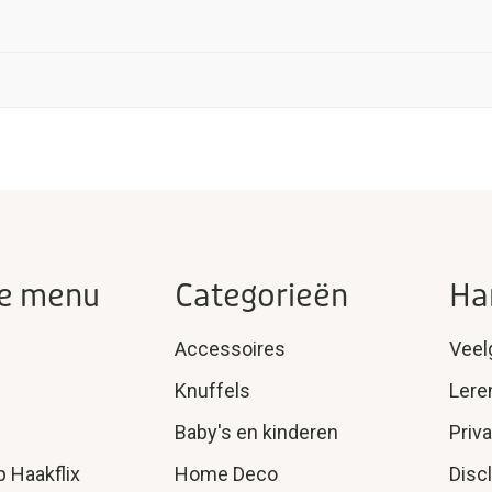
htermuisknop en printen.
 je verder te helpen.
e menu
Categorieën
Ha
Accessoires
Veel
Knuffels
Lere
Baby's en kinderen
Priv
p Haakflix
Home Deco
Disc