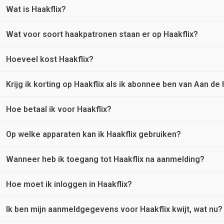
Wat is Haakflix?
Wat voor soort haakpatronen staan er op Haakflix?
Haakflix is een online platform met een groot aanbod van gete
haakpatronen als je wilt, waar je wilt en wanneer je wilt! Daarna
Hoeveel kost Haakflix?
bedrag per maand.
Haakflix biedt je de leukste, meest trendy haakpatronen van dit
haakpatronen voor kids en accessoires, je vindt het allemaal te
Krijg ik korting op Haakflix als ik abonnee ben van Aan de
Magazine.
Haakflix open je waar en wanneer je maar wilt. Vanaf slechts €
zijn op dit moment.
Hoe betaal ik voor Haakflix?
Ja, als abonnee van Aan de Haak krijg je extra korting op Haakf
geen Aan de Haak abonnee bent kun je gebruik maken van het
Op welke apparaten kan ik Haakflix gebruiken?
Het eerste jaar betaal je via
iDeal |
Wero
. Na het eerste jaar 
Wanneer heb ik toegang tot Haakflix na aanmelding?
Haakflix is een online platform, dus overal waar je internet heb
Hoe moet ik inloggen in Haakflix?
Tijdens het bestelproces maak je direct je account aan. Je kan n
Ik ben mijn aanmeldgegevens voor Haakflix kwijt, wat nu?
Registreer en betaal je abonnement eerst. Vervolgens log je 