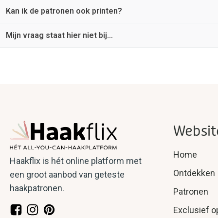
Kan ik de patronen ook printen?
De Algemene Voorwaarden vind je
hier
.
Mijn vraag staat hier niet bij…
Jazeker. Rechts bovenin staat een icoon van een printer of rec
Geen probleem! Neem
contact
met ons op en wij doen ons best
Websit
Home
Haakflix is hét online platform met
Ontdekken
een groot aanbod van geteste
haakpatronen.
Patronen
Exclusief o