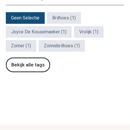
Patroon Tags
Geen Selectie
Brilhoes
(1)
Joyce De Kousemaeker
(1)
Vrolijk
(1)
Zomer
(1)
Zonnebrilhoes
(1)
Bekijk alle tags