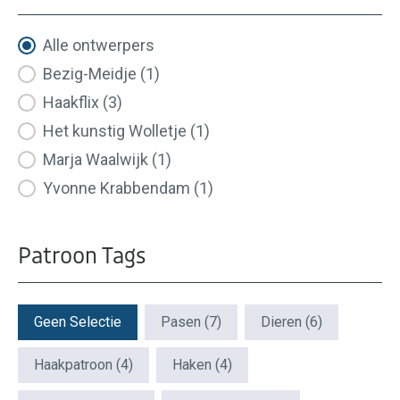
Ontwerpers
Alle ontwerpers
Bezig-Meidje
(1)
Haakflix
(3)
Het kunstig Wolletje
(1)
Marja Waalwijk
(1)
Yvonne Krabbendam
(1)
Patroon Tags
Patroon Tags
Geen Selectie
Pasen
(7)
Dieren
(6)
Haakpatroon
(4)
Haken
(4)