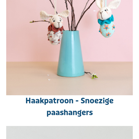
Haakpatroon - Snoezige
paashangers