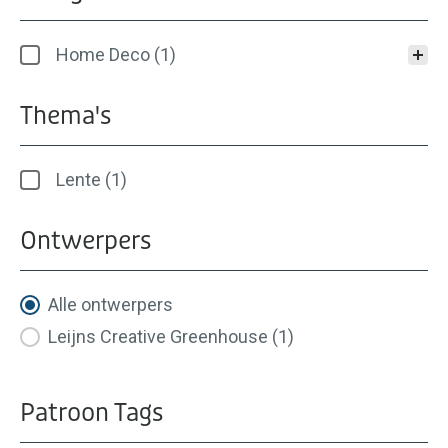
Categorieën
Home Deco
(1)
Thema's
Thema's
Lente
(1)
Ontwerpers
Ontwerpers
Alle ontwerpers
Leijns Creative Greenhouse
(1)
Patroon Tags