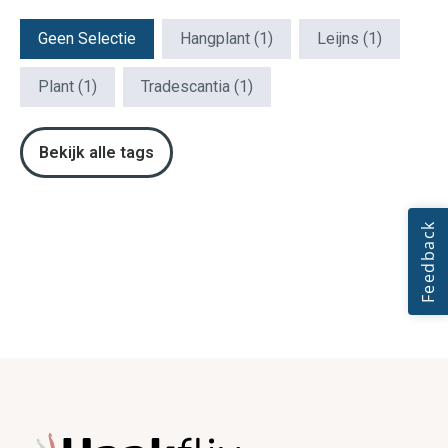
Patroon Tags
Geen Selectie
Hangplant
(1)
Leijns
(1)
Plant
(1)
Tradescantia
(1)
Bekijk alle tags