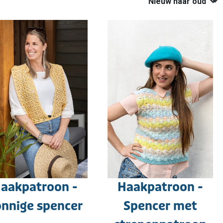
aakpatroon -
Haakpatroon -
nnige spencer
Spencer met