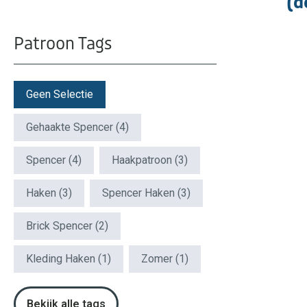
(d
Patroon Tags
Patroon Tags
Geen Selectie
Gehaakte Spencer
(4)
Spencer
(4)
Haakpatroon
(3)
Haken
(3)
Spencer Haken
(3)
Brick Spencer
(2)
Kleding Haken
(1)
Zomer
(1)
Bekijk alle tags