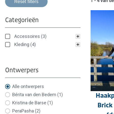
1 - 4 van d
Reset filters
Categorieën
Categorieën
Accessoires
(3)
Kleding
(4)
Ontwerpers
Ontwerpers
Alle ontwerpers
Bérita van den Bedem
(1)
Haakp
Kristina de Barse
(1)
Brick
PeraPasha
(2)