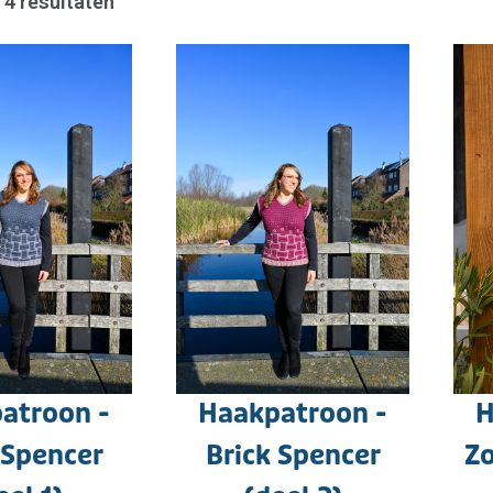
e 4 resultaten
atroon -
Haakpatroon -
H
 Spencer
Brick Spencer
Zo