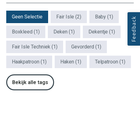
Patroon Tags
Geen Selectie
Fair Isle
(2)
Baby
(1)
Boxkleed
(1)
Deken
(1)
Dekentje
(1)
Fair Isle Techniek
(1)
Gevorderd
(1)
Haakpatroon
(1)
Haken
(1)
Telpatroon
(1)
Bekijk alle tags