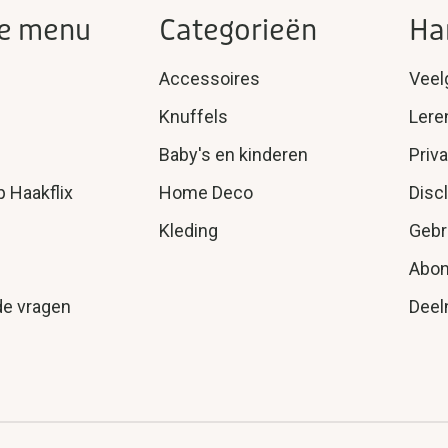
e menu
Categorieën
Ha
Accessoires
Veel
Knuffels
Lere
Baby's en kinderen
Priv
p Haakflix
Home Deco
Disc
Kleding
Gebr
Abo
de vragen
Deel