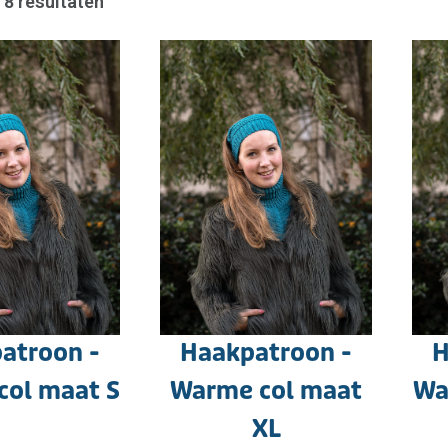
e 8 resultaten
atroon -
Haakpatroon -
H
col maat S
Warme col maat
Wa
XL