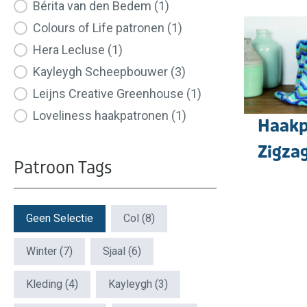
Bérita van den Bedem
(1)
Colours of Life patronen
(1)
Hera Lecluse
(1)
Kayleygh Scheepbouwer
(3)
Leijns Creative Greenhouse
(1)
Loveliness haakpatronen
(1)
Haakp
Zigzag
Patroon Tags
Patroon Tags
Geen Selectie
Col
(8)
Winter
(7)
Sjaal
(6)
Kleding
(4)
Kayleygh
(3)