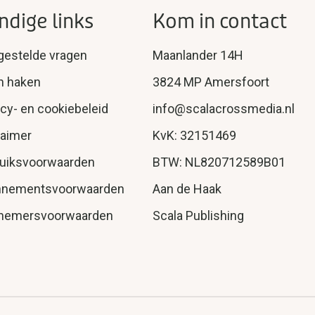
ndige links
Kom in contact
gestelde vragen
Maanlander 14H
n haken
3824 MP Amersfoort
acy- en cookiebeleid
info@scalacrossmedia.nl
laimer
KvK: 32151469
uiksvoorwaarden
BTW: NL820712589B01
nnementsvoorwaarden
Aan de Haak
nemersvoorwaarden
Scala Publishing