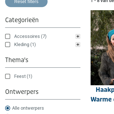
1 - 8 van d
Reset filters
Categorieën
Categorieën
Accessoires
(7)
Kleding
(1)
Thema's
Thema's
Feest
(1)
Haakp
Ontwerpers
Warme 
Ontwerpers
Alle ontwerpers