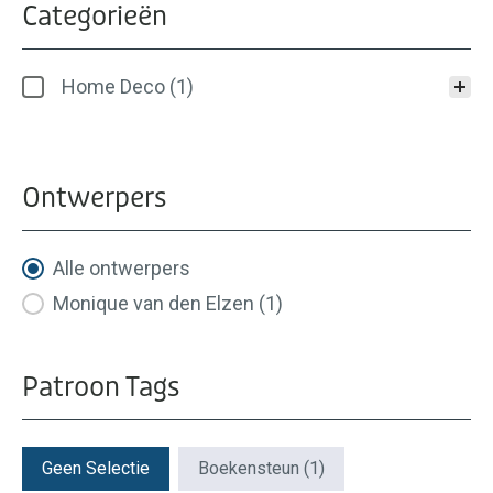
Categorieën
Categorieën
Home Deco
(1)
Ontwerpers
Ontwerpers
Alle ontwerpers
Monique van den Elzen
(1)
Patroon Tags
Patroon Tags
Geen Selectie
Boekensteun
(1)