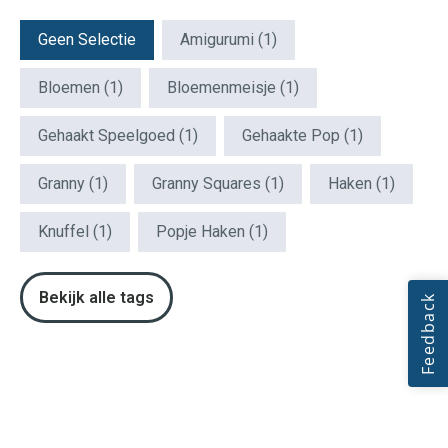
Patroon Tags
Geen Selectie
Amigurumi
(1)
Bloemen
(1)
Bloemenmeisje
(1)
Gehaakt Speelgoed
(1)
Gehaakte Pop
(1)
Granny
(1)
Granny Squares
(1)
Haken
(1)
Knuffel
(1)
Popje Haken
(1)
Bekijk alle tags