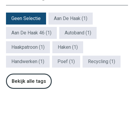
Patroon Tags
Geen Selectie
Aan De Haak
(1)
Aan De Haak 46
(1)
Autoband
(1)
Haakpatroon
(1)
Haken
(1)
Handwerken
(1)
Poef
(1)
Recycling
(1)
Bekijk alle tags