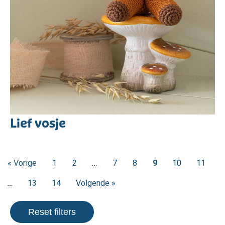
Lief vosje
« Vorige
1
2
…
7
8
9
10
11
…
13
14
Volgende »
Reset filters