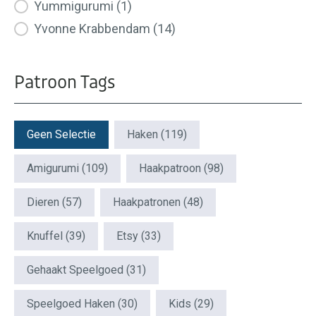
Yummigurumi
(1)
Yvonne Krabbendam
(14)
Patroon Tags
Patroon Tags
Geen Selectie
Haken
(119)
Amigurumi
(109)
Haakpatroon
(98)
Dieren
(57)
Haakpatronen
(48)
Knuffel
(39)
Etsy
(33)
Gehaakt Speelgoed
(31)
Speelgoed Haken
(30)
Kids
(29)